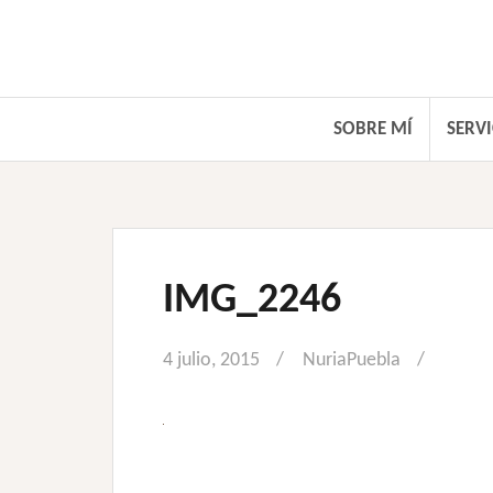
Saltar
al
contenido
SOBRE MÍ
SERVI
IMG_2246
4 julio, 2015
NuriaPuebla