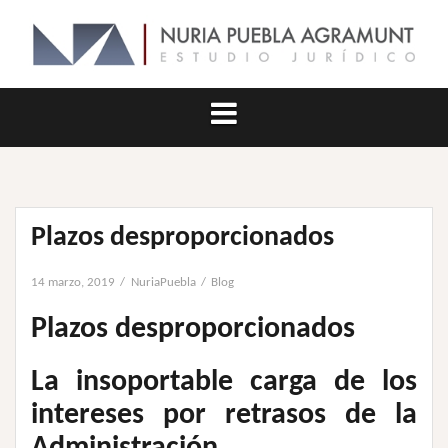
Saltar
al
contenido
Plazos desproporcionados
14 marzo, 2019
NuriaPuebla
Blog
Plazos desproporcionados
La insoportable carga de los
intereses por retrasos de la