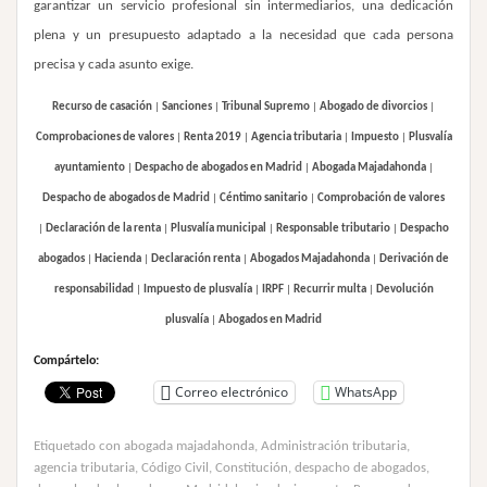
garantizar un servicio profesional sin intermediarios, una dedicación
plena y un presupuesto adaptado a la necesidad que cada persona
precisa y cada asunto exige.
Recurso de casación
|
Sanciones
|
Tribunal Supremo
|
Abogado de divorcios
|
Comprobaciones de valores
|
Renta 2019
|
Agencia tributaria
|
Impuesto
|
Plusvalía
ayuntamiento
|
Despacho de abogados en Madrid
|
Abogada Majadahonda
|
Despacho de abogados de Madrid
|
Céntimo sanitario
|
Comprobación de valores
|
Declaración de la renta
|
Plusvalía municipal
|
Responsable tributario
|
Despacho
abogados
|
Hacienda
|
Declaración renta
|
Abogados Majadahonda
|
Derivación de
responsabilidad
|
Impuesto de plusvalía
|
IRPF
|
Recurrir multa
|
Devolución
plusvalía
|
Abogados en Madrid
Compártelo:
Correo electrónico
WhatsApp
Etiquetado con
abogada majadahonda
,
Administración tributaria
,
agencia tributaria
,
Código Civil
,
Constitución
,
despacho de abogados
,