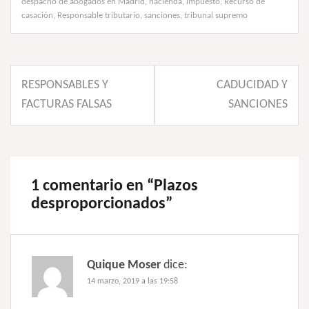
despacho de abogados en Madrid
,
hacienda
,
impuesto
,
Recurso de
casación
,
Responsable tributario
,
sanciones
,
tribunal supremo
Navegación
RESPONSABLES Y
CADUCIDAD Y
de
FACTURAS FALSAS
SANCIONES
entradas
1 comentario en “
Plazos
desproporcionados
”
Quique Moser
dice:
14 marzo, 2019 a las 19:58