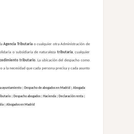
 la
Agencia Tributaria
o cualquier otra Administración de
lidaria o subsidiaria de naturaleza
tributaria
, cualquier
cedimiento tributario
. La ubicación del despacho como
do a la necesidad que cada persona precisa y cada asunto
ía ayuntamiento
|
Despacho de abogados en Madrid
|
Abogada
ibutario
|
Despacho abogados
|
Hacienda
|
Declaración renta
|
lía
|
Abogados en Madrid