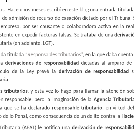
nos. Hace unos meses escribí en este blog una entrada titulad
o de admisión de recurso de casación dictado por el Tribuna
empresa, por ser causante o colaboradora activa en la reali
stente en expedir facturas falsas. Se trataba de una
derivaci
utaria (en adelante, LGT).
ada titulada
“Responsables tributarios”
, en la que daba cuent
s a
derivaciones de responsabilidad
dictadas al amparo de 
rtículo de la Ley prevé la
derivación de responsabilidad
so
aria
.
s tributarios
, y esta vez lo hago para llamar la atención s
en responsable, pero la imaginación de la
Agencia Tributari
 la que se ha declarado
responsable tributario
, en virtud de
o de lo Penal, como consecuencia de un delito contra la
Hacie
Tributaria (AEAT) le notifica una
derivación de responsabilid