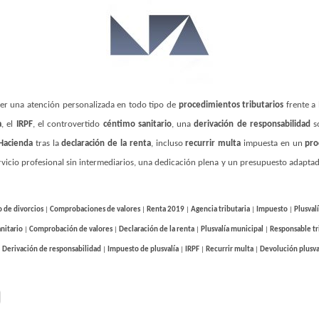
er una atención personalizada en todo tipo de
procedimientos tributarios
frente a
a
, el
IRPF
, el controvertido
céntimo sanitario
, una
derivación de responsabilidad
so
Hacienda
tras la
declaración de la renta
, incluso
recurrir multa
impuesta en un
pro
rvicio profesional sin intermediarios, una dedicación plena y un presupuesto adapta
 de divorcios
|
Comprobaciones de valores
|
Renta 2019
|
Agencia tributaria
|
Impuesto
|
Plusval
nitario
|
Comprobación de valores
|
Declaración de la renta
|
Plusvalía municipal
|
Responsable tr
|
Derivación de responsabilidad
|
Impuesto de plusvalía
|
IRPF
|
Recurrir multa
|
Devolución plusva