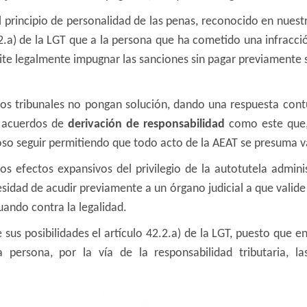
 principio de personalidad de las penas, reconocido en nuest
2.a) de la LGT que a la persona que ha cometido una infracció
mite legalmente impugnar las sanciones sin pagar previamente s
os tribunales no pongan solución, dando una respuesta contu
o acuerdos de
derivación de responsabilidad
como este que, 
oso seguir permitiendo que todo acto de la AEAT se presuma v
s efectos expansivos del privilegio de la autotutela admini
cesidad de acudir previamente a un órgano judicial a que valid
ando contra la legalidad.
e sus posibilidades el artículo 42.2.a) de la LGT, puesto que e
a persona, por la vía de la responsabilidad tributaria, l