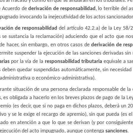
s al fracaso y confío en que se anularán en los tribunales. P
te Acuerdo de
derivación de responsabilidad
, lo terrible del 
pugnado invocando la inejecutividad de los actos sancionadore
vación de responsabilidad
del artículo 42.2.a) de la Ley 58
 se sustancia la reclamación) aduciendo que el acto que nos
de hacer, sin embargo, en otros casos de
derivación de res
ermite suspender la ejecución de las sanciones derivadas sin 
arias
por la vía de la
responsabilidad tributaria
equivale a san
s deben quedar suspendidas automáticamente, sin necesidad d
 administrativa o económico-administrativa).
rante situación de una persona declarada responsable de la 
, es obligada a hacerlo en los breves plazos de pago de la Le
remio (es decir, que si no paga en dichos plazos, deberá un 2
vo y se le exige el recargo de apremio), sin que pueda (es el
ado en atención a que lo que se derivan (y por consiguiente,
la ejecución del acto impugnado, aunque contenga
sanciones
.