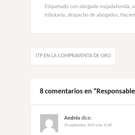
Etiquetado con
abogada majadahonda
,
a
tributaria
,
despacho de abogados
,
Hacien
Navegación
ITP EN LA COMPRAVENTA DE ORO
de
entradas
8 comentarios en “
Responsables
Andrés
dice:
20 septiembre, 2019 a las 11:28