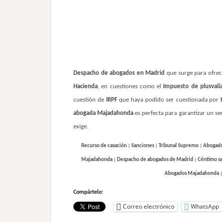
Despacho de abogados en Madrid
que surge
para ofrec
Hacienda
, en cuestiones como el
Impuesto de plusvalí
cuestión de
IRPF
que haya podido ser cuestionada por
abogada Majadahonda
es perfecta para garantizar un se
exige.
Recurso de casación
|
Sanciones
|
Tribunal Supremo
|
Abogado
Majadahonda
|
Despacho de abogados de Madrid
|
Céntimo sa
Abogados Majadahonda
Compártelo:
Correo electrónico
WhatsApp