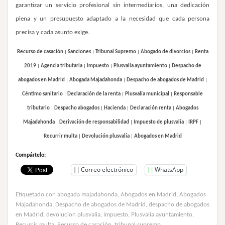
garantizar un servicio profesional sin intermediarios, una dedicación
plena y un presupuesto adaptado a la necesidad que cada persona
precisa y cada asunto exige.
Recurso de casación
|
Sanciones
|
Tribunal Supremo
|
Abogado de divorcios
|
Renta
2019
|
Agencia tributaria
|
Impuesto
|
Plusvalía ayuntamiento
|
Despacho de
abogados en Madrid
|
Abogada Majadahonda
|
Despacho de abogados de Madrid
|
Céntimo sanitario
|
Declaración de la renta
|
Plusvalía municipal
|
Responsable
tributario
|
Despacho abogados
|
Hacienda
|
Declaración renta
|
Abogados
Majadahonda
|
Derivación de responsabilidad
|
Impuesto de plusvalía
|
IRPF
|
Recurrir multa
|
Devolución plusvalía
|
Abogados en Madrid
Compártelo:
Correo electrónico
WhatsApp
Etiquetado con
abogada majadahonda
,
Abogados en Madrid
,
Abogados
Majadahonda
,
Despacho de abogados de Madrid
,
despacho de abogados
en Madrid
,
devolucion plusvalia
,
impuesto
,
Plusvalía ayuntamiento
,
Recurrir multa
,
Recurso de casación
,
tribunal supremo