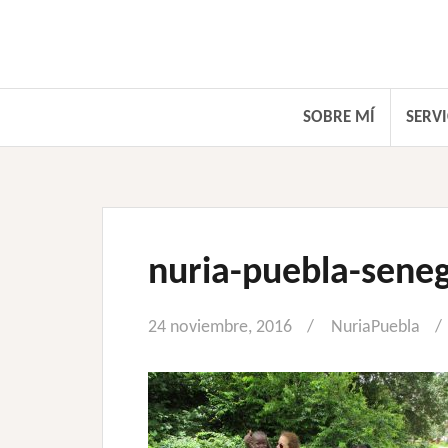
Saltar
al
contenido
SOBRE MÍ
SERVI
nuria-puebla-seneg
24 noviembre, 2016
NuriaPuebla