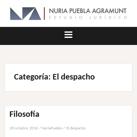
Saltar
al
contenido
Categoría:
El despacho
Filosofía
28 octubre, 2016
NuriaPuebla
El despacho