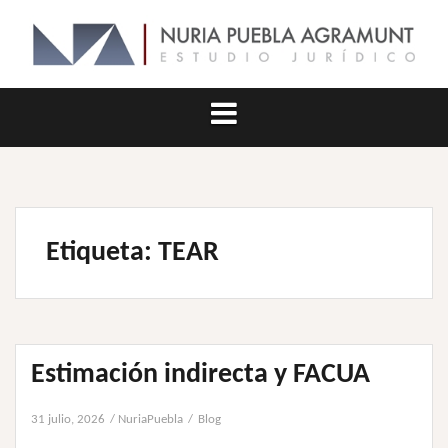
Saltar
al
contenido
Etiqueta:
TEAR
Estimación indirecta y FACUA
31 julio, 2026
NuriaPuebla
Blog