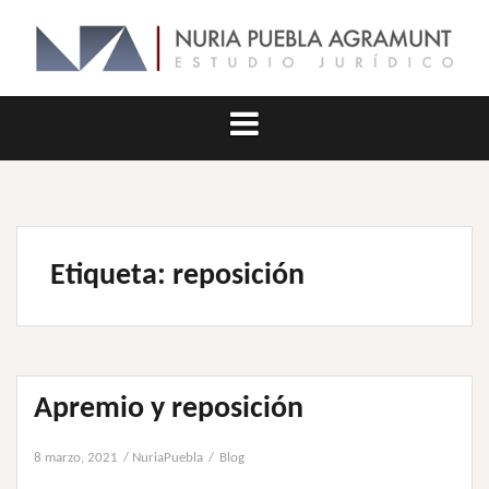
Saltar
al
contenido
Etiqueta:
reposición
Apremio y reposición
8 marzo, 2021
NuriaPuebla
Blog