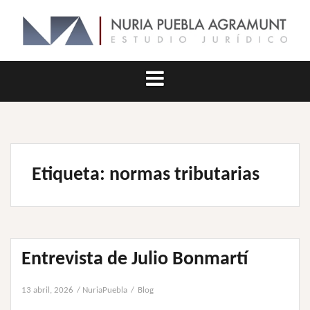
Saltar
al
contenido
Etiqueta:
normas tributarias
Entrevista de Julio Bonmartí
13 abril, 2026
NuriaPuebla
Blog