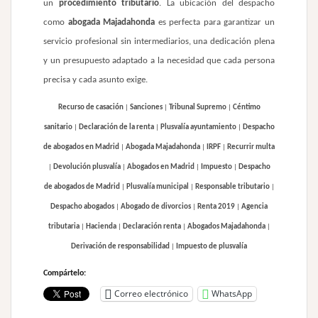
un
procedimiento tributario
. La ubicación del despacho
como
abogada Majadahonda
es perfecta para garantizar un
servicio profesional sin intermediarios, una dedicación plena
y un presupuesto adaptado a la necesidad que cada persona
precisa y cada asunto exige.
Recurso de casación
|
Sanciones
|
Tribunal Supremo
|
Céntimo
sanitario
|
Declaración de la renta
|
Plusvalía ayuntamiento
|
Despacho
de abogados en Madrid
|
Abogada Majadahonda
|
IRPF
|
Recurrir multa
|
Devolución plusvalía
|
Abogados en Madrid
|
Impuesto
|
Despacho
de abogados de Madrid
|
Plusvalía municipal
|
Responsable tributario
|
Despacho abogados
|
Abogado de divorcios
|
Renta 2019
|
Agencia
tributaria
|
Hacienda
|
Declaración renta
|
Abogados Majadahonda
|
Derivación de responsabilidad
|
Impuesto de plusvalía
Compártelo:
Correo electrónico
WhatsApp