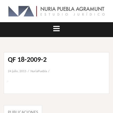
Saltar
al
contenido
QF 18-2009-2
24 julio, 2015
NuriaPuebla
Navegación
PUBLICACIONES